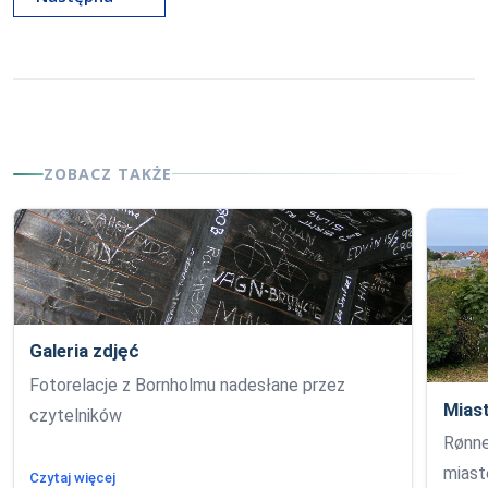
ZOBACZ TAKŻE
Galeria zdjęć
Fotorelacje z Bornholmu nadesłane przez
Mias
czytelników
Rønne
miast
Czytaj więcej