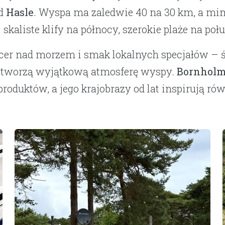
ad
Hasle
. Wyspa ma zaledwie 40 na 30 km, a mim
kaliste klify na północy, szerokie plaże na poł
acer nad morzem i smak lokalnych specjałów – ś
tworzą wyjątkową atmosferę wyspy.
Bornhol
roduktów, a jego krajobrazy od lat inspirują ró