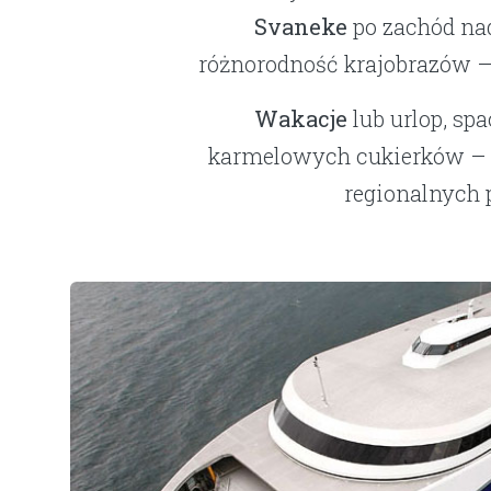
Svaneke
po zachód n
różnorodność krajobrazów – s
Wakacje
lub urlop, sp
karmelowych cukierków – 
regionalnych p