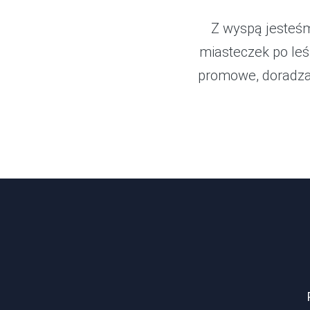
Z wyspą jesteśm
miasteczek po le
promowe, doradza