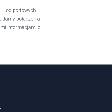
k – od portowych
iadamy połączenia
mi informacjami o
.