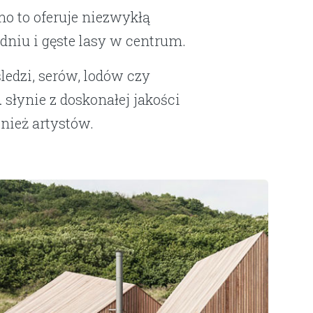
o to oferuje niezwykłą
udniu i gęste lasy w centrum.
ledzi, serów, lodów czy
m
słynie z doskonałej jakości
wnież artystów.