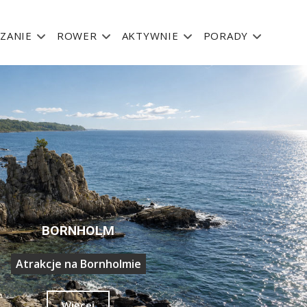
ZANIE
ROWER
AKTYWNIE
PORADY
BORNHOLM
Poznaj miasta
Więcej