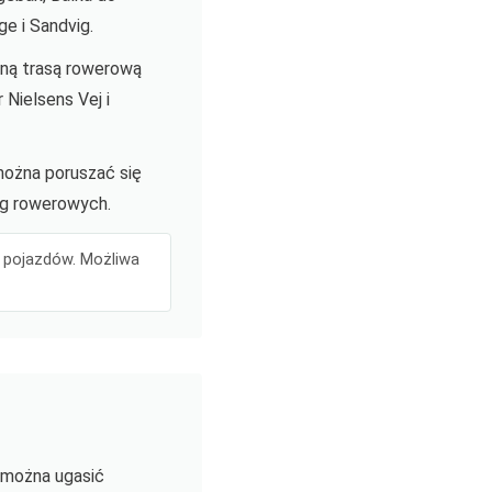
ge i Sandvig.
kną trasą rowerową
Nielsens Vej i
 można poruszać się
óg rowerowych.
h pojazdów. Możliwa
e można ugasić