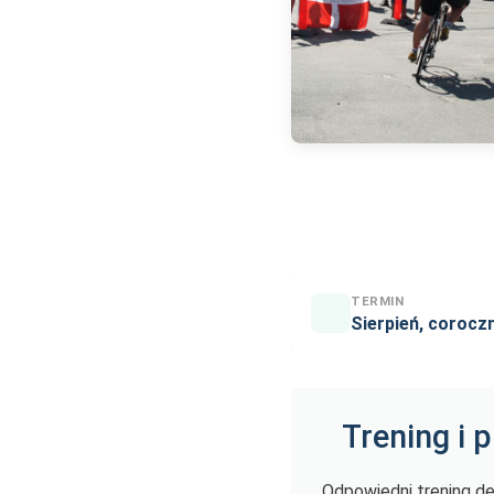
TERMIN
Sierpień, corocz
Trening i 
Odpowiedni trening d