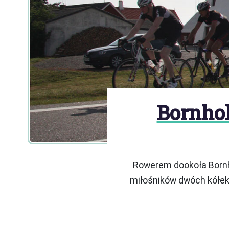
Bornho
Rowerem dookoła Bornh
miłośników dwóch kółek 