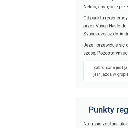
Nekso, następnie przez
Od punktu regeneracy
przez Vang i Hasle do
Svanekevej aż do Andre
Jeżeli przewiduje się
szosą. Pozostałym ucz
Zabroniona jest j
jest jazda w grupi
Punkty re
Na trasie zostaną ulo