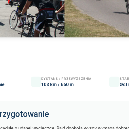
DYSTANS / PRZEWYŻSZENIA
STAR
nie
103 km / 660 m
Østr
przygotowanie
ecyduje o udanej wycieczce. Rajd dookoła wyspy wymaga dobre