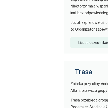
Niektórzy mają wspani
inni, bez odpowiednie
Jeżeli zaplanowałeś u
to Organizator zapewn
Liczba uczestnikó
Trasa
Zbiórka przy ulicy An
Alle. 2 pierwsze grupy
Trasa przebiega drogą
Pedersker. Stąd nale