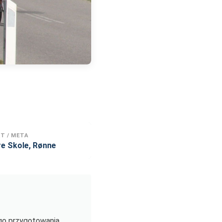
T / META
e Skole, Rønne
go przygotowania.