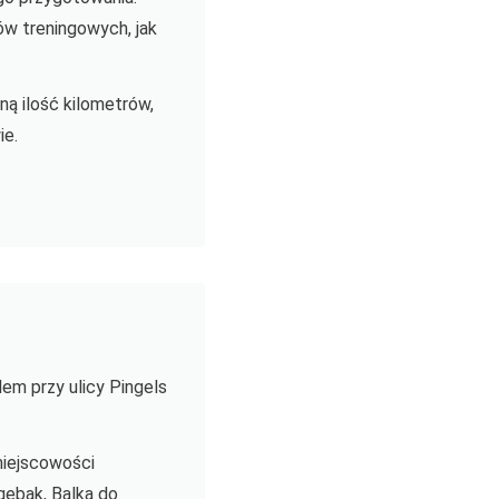
ów treningowych, jak
ną ilość kilometrów,
ie.
dem przy ulicy Pingels
miejscowości
gebak, Balka do