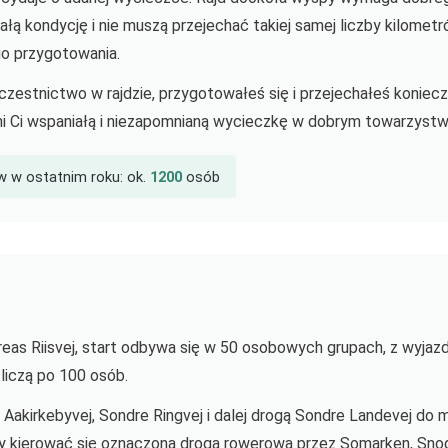
ałą kondycję i nie muszą przejechać takiej samej liczby kilometr
go przygotowania.
czestnictwo w rajdzie, przygotowałeś się i przejechałeś koniecz
i Ci wspaniałą i niezapomnianą wycieczkę w dobrym towarzystw
w w ostatnim roku: ok.
1200
osób
dreas Riisvej, start odbywa się w 50 osobowych grupach, z wyjaz
 liczą po 100 osób.
 Aakirkebyvej, Sondre Ringvej i dalej drogą Sondre Landevej do 
ży kierować się oznaczoną drogą rowerową przez Somarken, Sno