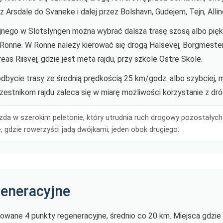
 Arsdale do Svaneke i dalej przez Bolshavn, Gudejem, Tejn, Allin
jnego w Slotslyngen można wybrać dalsza trasę szosą albo pię
 Ronne. W Ronne należy kierować się drogą Halsevej, Borgmester 
as Riisvej, gdzie jest meta rajdu, przy szkole Ostre Skole.
 odbycie trasy ze średnią prędkością 25 km/godz. albo szybciej,
estnikom rajdu zaleca się w miarę możliwości korzystanie z dr
azda w szerokim peletonie, który utrudnia ruch drogowy pozostałyc
e, gdzie rowerzyści jadą dwójkami, jeden obok drugiego.
generacyjne
kowane 4 punkty regeneracyjne, średnio co 20 km. Miejsca gdzi