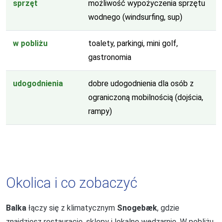
sprzęt
możliwość wypożyczenia sprzętu
wodnego (windsurfing, sup)
w pobliżu
toalety, parkingi, mini golf,
gastronomia
udogodnienia
dobre udogodnienia dla osób z
ograniczoną mobilnością (dojścia,
rampy)
Okolica i co zobaczyć
Balka
łączy się z klimatycznym
Snogebæk
, gdzie
znajdziesz restauracje, sklepy i lokalne wędzarnie. W pobliżu