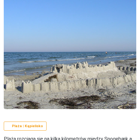
Plaża | Kąpielisko
Plaża rozciąga się na kilka kilometrów między Snogebæk a