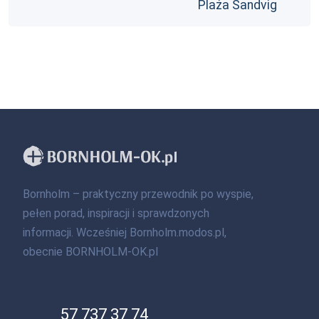
Plaża Sandvig
Bornholm – praktyczny przewodnik po wyspie,
pełen porad, inspiracji i sprawdzonych
informacji. Wcześniej Bornholm.modos.pl,
obecnie BORNHOLM-OK.pl
57 737 37 74