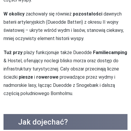
W okolicy
zachowały się również
pozostałości
dawnych
baterii artyleryjskich (Dueodde Batteri) z okresu II wojny
światowej – ukryte wśród wydm i lasów, stanowią ciekawy,
mniej oczywisty element historii wyspy.
Tuż przy
plaży funkcjonuje także Dueodde
Familiecamping
& Hostel, oferujący noclegi blisko morza oraz dostęp do
infrastruktury turystycznej. Cały obszar przecinają liczne
ścieżki
piesze
i
rowerowe
prowadzące przez wydmy i
nadmorskie lasy, łącząc Dueodde z Snogebæk i dalszą
częścią południowego Bornholmu.
Jak dojechać?