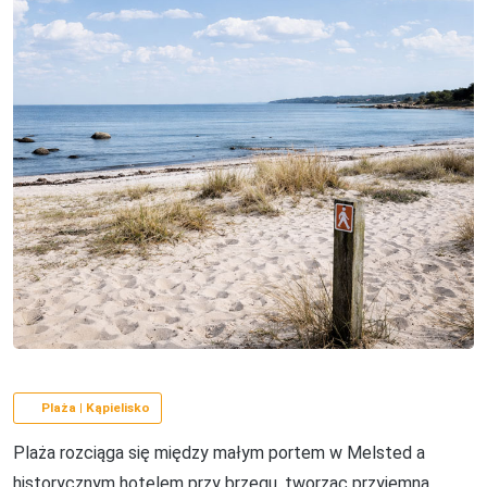
Plaża | Kąpielisko
Plaża rozciąga się między małym portem w Melsted a
historycznym hotelem przy brzegu, tworząc przyjemną