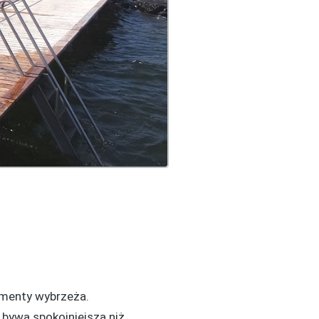
agmenty wybrzeża.
 bywa spokojniejsza niż