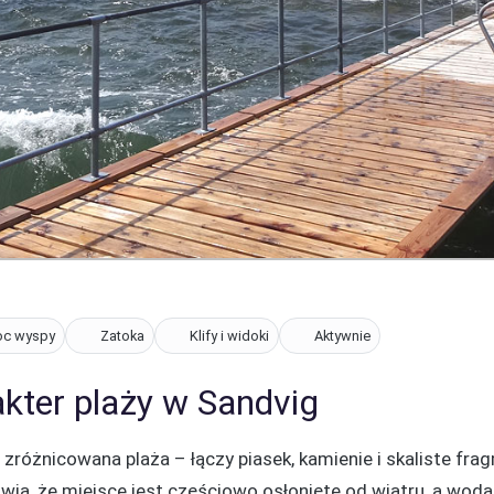
oc wyspy
Zatoka
Klify i widoki
Aktywnie
akter plaży w Sandvig
e zróżnicowana plaża – łączy piasek, kamienie i skaliste fr
wia, że miejsce jest częściowo osłonięte od wiatru, a woda