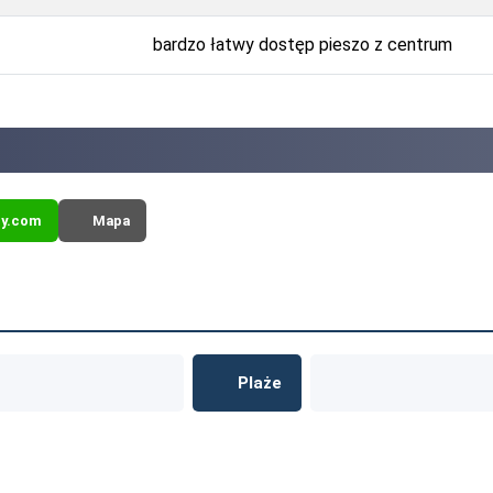
bardzo łatwy dostęp pieszo z centrum
y.com
Mapa
Plaże