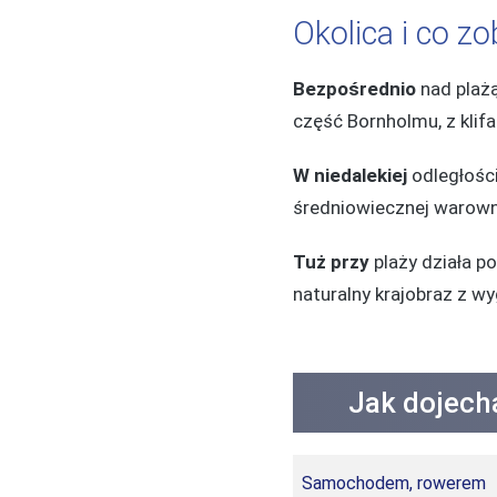
Okolica i co z
Bezpośrednio
nad plażą
część Bornholmu, z klifa
W niedalekiej
odległości
średniowiecznej warowni
Tuż przy
plaży działa p
naturalny krajobraz z 
Jak dojech
Samochodem, rowerem