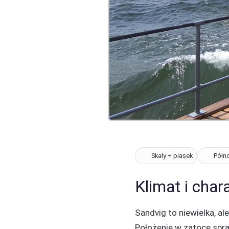
Skały + piasek
Półn
Klimat i char
Sandvig to niewielka, al
Położenie w zatoce spra