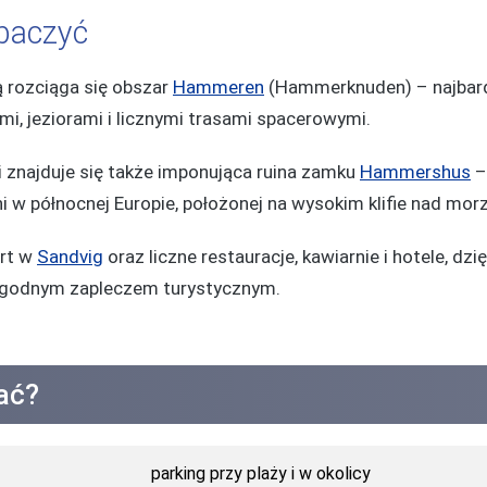
obaczyć
 rozciąga się obszar
Hammeren
(Hammerknuden) – najbardz
mi, jeziorami i licznymi trasami spacerowymi.
 znajduje się także imponująca ruina zamku
Hammershus
–
 w północnej Europie, położonej na wysokim klifie nad mor
ort w
Sandvig
oraz liczne restauracje, kawiarnie i hotele, dz
wygodnym zapleczem turystycznym.
ać?
parking przy plaży i w okolicy