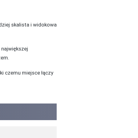
iej skalista i widokowa
 największej
zem.
ięki czemu miejsce łączy