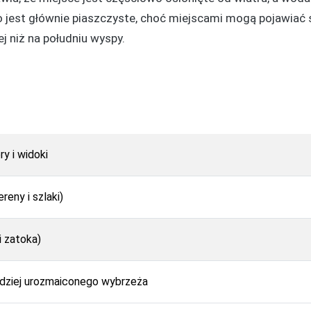
jest głównie piaszczyste, choć miejscami mogą pojawiać s
j niż na południu wyspy.
y i widoki
reny i szlaki)
i zatoka)
rdziej urozmaiconego wybrzeża