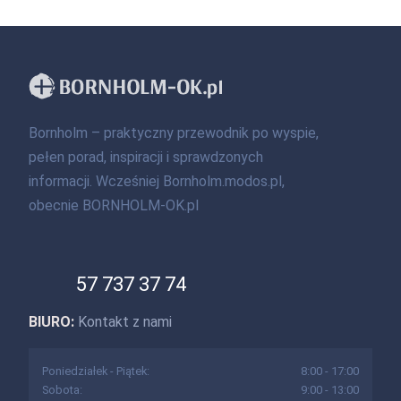
Bornholm – praktyczny przewodnik po wyspie,
pełen porad, inspiracji i sprawdzonych
informacji. Wcześniej Bornholm.modos.pl,
obecnie BORNHOLM-OK.pl
57 737 37 74
BIURO:
Kontakt z nami
Poniedziałek - Piątek:
8:00 - 17:00
Sobota:
9:00 - 13:00