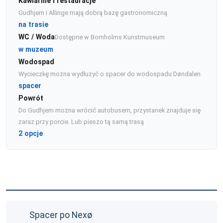
Kawiarnie i restauracje
Gudhjem i Allinge mają dobrą bazę gastronomiczną
na trasie
WC / Woda
Dostępne w Bornholms Kunstmuseum
w muzeum
Wodospad
Wycieczkę można wydłużyć o spacer do wodospadu Døndalen
spacer
Powrót
Do Gudhjem można wrócić autobusem, przystanek znajduje się
zaraz przy porcie. Lub pieszo tą samą trasą
2 opcje
Spacer po Nexø