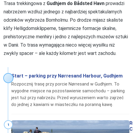
Trasa trekkingowa z
Gudhjem do Bådsted Havn
prowadzi
nabrzeżem wzdłuż jednego z najbardziej spektakularnych
odcinków wybrzeża Bornholmu. Po drodze mijasz skaliste
klify Helligdomsklipperne, tajemnicze formacje skalne,
prehistoryczne menhiry i jedno z najlepszych muzeów sztuki
w Danii. To trasa wymagająca nieco więcej wysiłku niż
zwykły spacer – ale każdy kilometr jest wart zachodu.
Start – parking przy Nørresand Harbour, Gudhjem
Rozpocznij trasę przy porcie Nørresand w Gudhjem. To
wygodne miejsce na pozostawienie samochodu – parking
jest tuż przy nabrzeżu. Przed wyruszeniem warto zajrzeć
do jednej z kawiarni w miasteczku na poranną kawę.
R
1
C