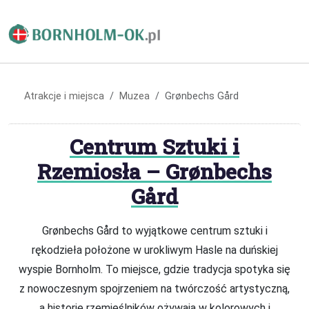
Atrakcje i miejsca
Muzea
Grønbechs Gård
Centrum Sztuki i
Rzemiosła – Grønbechs
Gård
Grønbechs Gård to wyjątkowe centrum sztuki i
rękodzieła położone w urokliwym Hasle na duńskiej
wyspie Bornholm. To miejsce, gdzie tradycja spotyka się
z nowoczesnym spojrzeniem na twórczość artystyczną,
a historie rzemieślników ożywają w kolorowych i