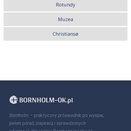
Rotundy
Muzea
Christiansø
Bornholm – praktyczny przewodnik po wyspie,
pełen porad, inspiracji i sprawdzonych