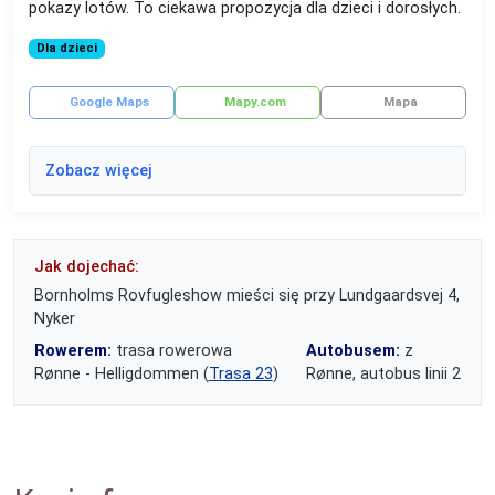
pokazy lotów. To ciekawa propozycja dla dzieci i dorosłych.
Dla dzieci
Google Maps
Mapy.com
Mapa
Zobacz więcej
Jak dojechać:
Bornholms Rovfugleshow mieści się przy Lundgaardsvej 4,
Nyker
Rowerem:
trasa rowerowa
Autobusem:
z
Rønne - Helligdommen (
Trasa 23
)
Rønne, autobus linii 2