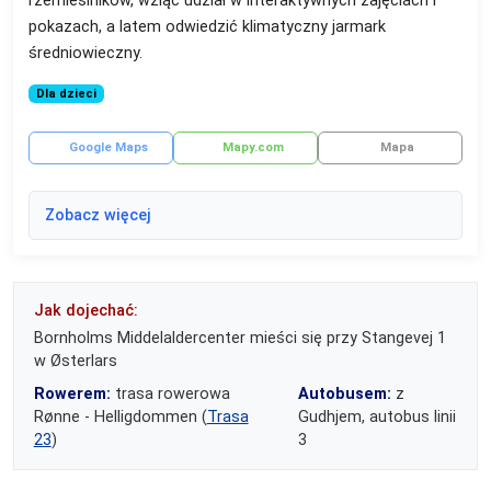
rzemieślników, wziąć udział w interaktywnych zajęciach i
pokazach, a latem odwiedzić klimatyczny jarmark
średniowieczny.
Dla dzieci
Google Maps
Mapy.com
Mapa
Zobacz więcej
Jak dojechać:
Bornholms Middelaldercenter mieści się przy Stangevej 1
w Østerlars
Rowerem:
trasa rowerowa
Autobusem:
z
Rønne - Helligdommen (
Trasa
Gudhjem, autobus linii
23
)
3