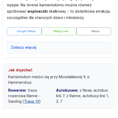
wyspie. Na terenie kamieniołomu można również
spróbować
wspinaczki
skałkowej – to dodatkowa atrakcja,
szczególnie dla starszych dzieci i młodzieży.
Google Maps
Mapy.com
Mapa
Zobacz więcej
Jak dojechać:
Kamieniołom mieści się przy Moseløkkevej 9, o.
Hammershus
Rowerem:
trasa
Autobusem:
z Nexø, autobus
rowerowa Rønne -
linii 7; z Rønne, autobusy linii 1,
Sandvig (
Trasa 10
)
2, 7