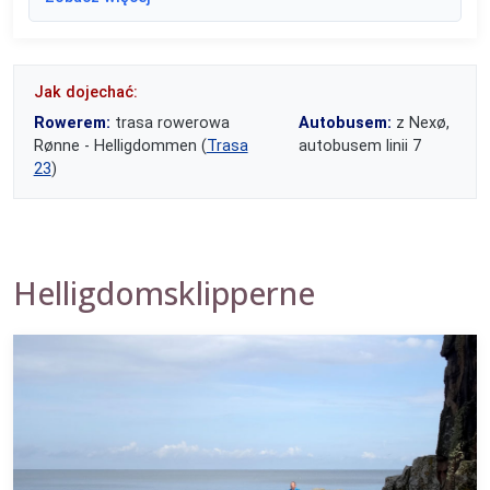
Jak dojechać:
Rowerem:
trasa rowerowa
Autobusem:
z Nexø,
Rønne - Helligdommen (
Trasa
autobusem linii 7
23
)
Helligdomsklipperne