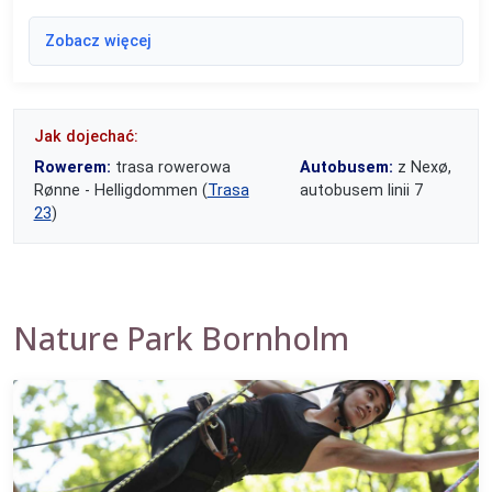
Zobacz więcej
Jak dojechać:
Rowerem:
trasa rowerowa
Autobusem:
z Nexø,
Rønne - Helligdommen (
Trasa
autobusem linii 7
23
)
Nature Park Bornholm