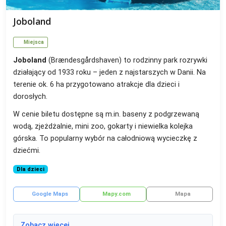
Joboland
Miejsca
Joboland
(Brændesgårdshaven) to rodzinny park rozrywki
działający od 1933 roku – jeden z najstarszych w Danii. Na
terenie ok. 6 ha przygotowano atrakcje dla dzieci i
dorosłych.
W cenie biletu dostępne są m.in. baseny z podgrzewaną
wodą, zjeżdżalnie, mini zoo, gokarty i niewielka kolejka
górska. To popularny wybór na całodniową wycieczkę z
dziećmi.
Dla dzieci
Google Maps
Mapy.com
Mapa
Zobacz więcej