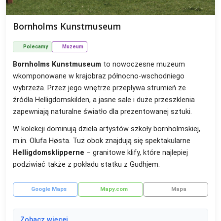
Bornholms Kunstmuseum
Polecamy
Muzeum
Bornholms Kunstmuseum
to nowoczesne muzeum
wkomponowane w krajobraz północno-wschodniego
wybrzeża. Przez jego wnętrze przepływa strumień ze
źródła Helligdomskilden, a jasne sale i duże przeszklenia
zapewniają naturalne światło dla prezentowanej sztuki.
W kolekcji dominują dzieła artystów szkoły bornholmskiej,
m.in. Olufa Høsta. Tuż obok znajdują się spektakularne
Helligdomsklipperne
– granitowe klify, które najlepiej
podziwiać także z pokładu statku z Gudhjem.
Google Maps
Mapy.com
Mapa
Zobacz więcej