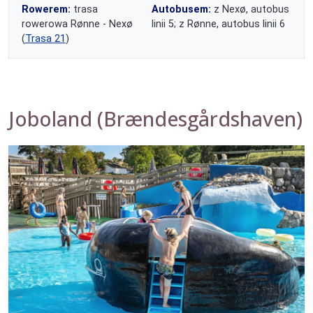
Rowerem:
trasa
Autobusem:
z Nexø, autobus
rowerowa Rønne - Nexø
linii 5; z Rønne, autobus linii 6
(
Trasa 21
)
Joboland (Brændesgårdshaven)