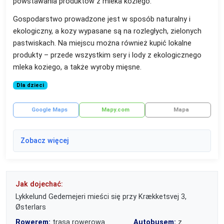
powstawania produktów z mleka koziego.
Gospodarstwo prowadzone jest w sposób naturalny i
ekologiczny, a kozy wypasane są na rozległych, zielonych
pastwiskach. Na miejscu można również kupić lokalne
produkty – przede wszystkim sery i lody z ekologicznego
mleka koziego, a także wyroby mięsne.
Dla dzieci
Google Maps
Mapy.com
Mapa
Zobacz więcej
Jak dojechać:
Lykkelund Gedemejeri mieści się przy Krækketsvej 3,
Østerlars
Rowerem:
trasa rowerowa
Autobusem:
z