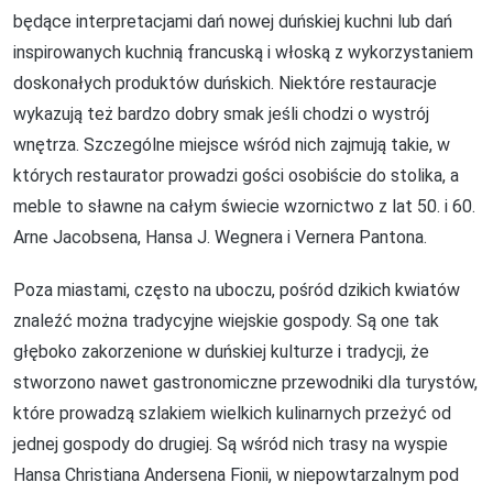
będące interpretacjami dań nowej duńskiej kuchni lub dań
inspirowanych kuchnią francuską i włoską z wykorzystaniem
doskonałych produktów duńskich. Niektóre restauracje
wykazują też bardzo dobry smak jeśli chodzi o wystrój
wnętrza. Szczególne miejsce wśród nich zajmują takie, w
których restaurator prowadzi gości osobiście do stolika, a
meble to sławne na całym świecie wzornictwo z lat 50. i 60.
Arne Jacobsena, Hansa J. Wegnera i Vernera Pantona.
Poza miastami, często na uboczu, pośród dzikich kwiatów
znaleźć można tradycyjne wiejskie gospody. Są one tak
głęboko zakorzenione w duńskiej kulturze i tradycji, że
stworzono nawet gastronomiczne przewodniki dla turystów,
które prowadzą szlakiem wielkich kulinarnych przeżyć od
jednej gospody do drugiej. Są wśród nich trasy na wyspie
Hansa Christiana Andersena Fionii, w niepowtarzalnym pod