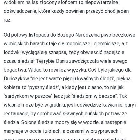
widokiem na las złocony słońcem to niepowtarzalne
doświadczenie, które każdy powinien przeżyć choć jeden
raz.
Od połowy listopada do Bożego Narodzenia piwo beczkowe
w miejskich barach staje się mocniejsze i ciemniejsze, a z
lodówki wyciąga się sznapsa, żeby obwieścić nadejście
czasu śledzia! Tej rybie Dania zawdzięczała wiele swego
bogactwa. Widać to również w języku. Coś byle jakiego dla
Duńczyków "nie jest warte pięciu kwaśnych śledzi", piękna
kobieta to "pyszny śledź", a kiedy jest ciasno, to nie jak
"sardynkom w puszce" lecz jak "śledziom w beczce". Tak
właśnie może być w grudniu, jeśli odwiedzisz kawiarnie, bary i
restauracje, by spróbować sławnych duńskich potraw ze
śledzia. Solone śledzie moczy się w wodzie, a następnie
marynuje w occie i ziołach, a czasami w przyprawach i
śmietanie, po czym podaje z żytnim chlebem i plastrami