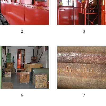
2
3
6
7