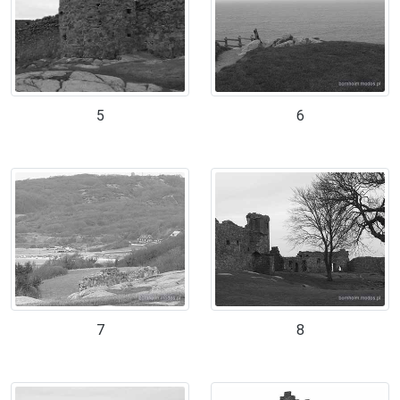
5
6
7
8