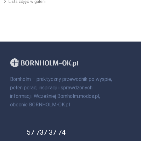
Lista zdjęć w galerii
Bornholm – praktyczny przewodnik po wyspie,
pełen porad, inspiracji i sprawdzonych
informacji. Wcześniej Bornholm.modos.pl,
obecnie BORNHOLM-OK.pl
57 737 37 74