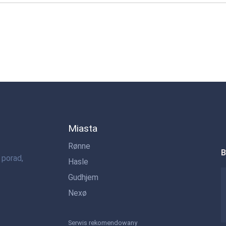
Miasta
Rønne
B
 porad,
Hasle
Gudhjem
Nexø
Serwis rekomendowany