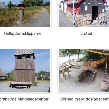
Helligdomsklipperne
Listed
ornholms Middeladecenter
Bornholms Middeladecent