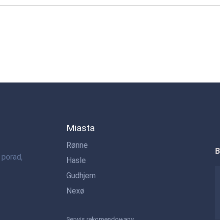
Miasta
Rønne
B
 porad,
Hasle
Gudhjem
Nexø
Serwis rekomendowany