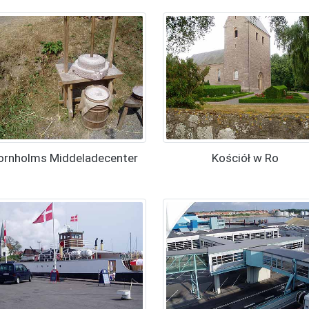
ornholms Middeladecenter
Kościół w Ro