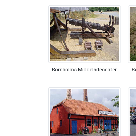
Bornholms Middeladecenter
B