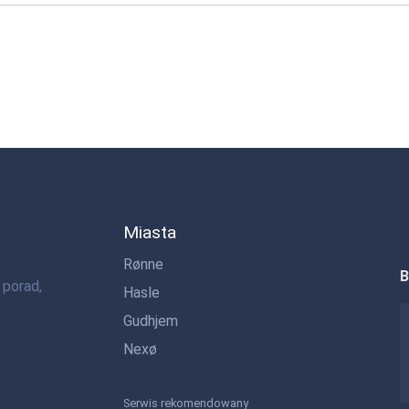
Miasta
Rønne
B
 porad,
Hasle
Gudhjem
Nexø
Serwis rekomendowany