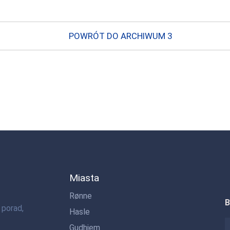
POWRÓT DO ARCHIWUM 3
Miasta
Rønne
B
 porad,
Hasle
Gudhjem