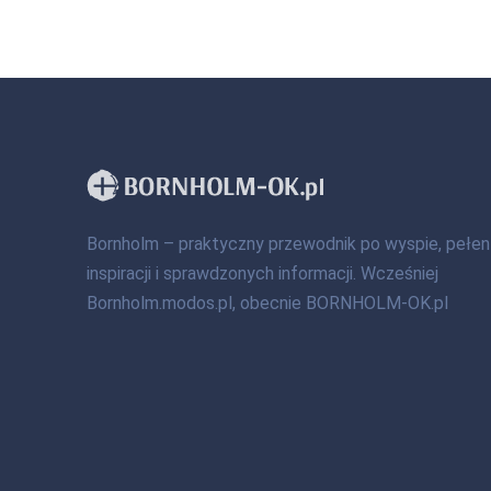
Bornholm – praktyczny przewodnik po wyspie, pełen
inspiracji i sprawdzonych informacji. Wcześniej
Bornholm.modos.pl, obecnie BORNHOLM-OK.pl