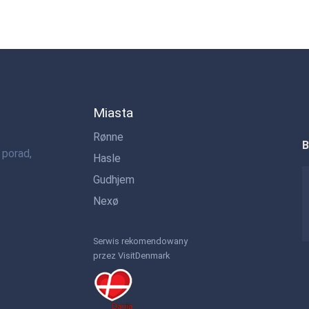
Miasta
Rønne
B
 porad,
Hasle
Gudhjem
Nexø
Serwis rekomendowany
przez VisitDenmark