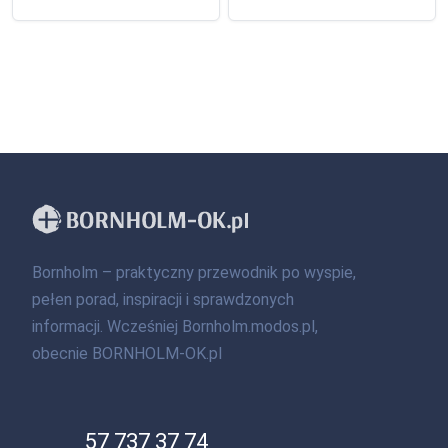
Bornholm – praktyczny przewodnik po wyspie,
pełen porad, inspiracji i sprawdzonych
informacji. Wcześniej Bornholm.modos.pl,
obecnie BORNHOLM-OK.pl
57 737 37 74