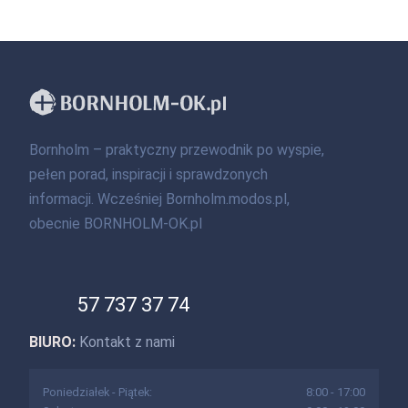
Bornholm – praktyczny przewodnik po wyspie,
pełen porad, inspiracji i sprawdzonych
informacji. Wcześniej Bornholm.modos.pl,
obecnie BORNHOLM-OK.pl
57 737 37 74
BIURO:
Kontakt z nami
Poniedziałek - Piątek:
8:00 - 17:00