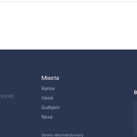
Miasta
Rønne
B
 porad,
Hasle
Gudhjem
Nexø
Serwis rekomendowany