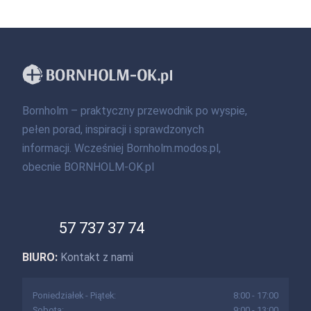
Bornholm – praktyczny przewodnik po wyspie,
pełen porad, inspiracji i sprawdzonych
informacji. Wcześniej Bornholm.modos.pl,
obecnie BORNHOLM-OK.pl
57 737 37 74
BIURO:
Kontakt z nami
Poniedziałek - Piątek:
8:00 - 17:00
Sobota:
9:00 - 13:00