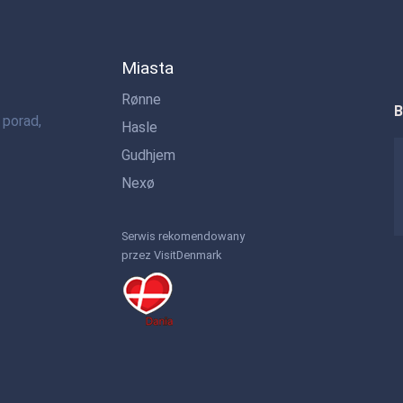
Miasta
Rønne
B
 porad,
Hasle
Gudhjem
Nexø
Serwis rekomendowany
przez VisitDenmark