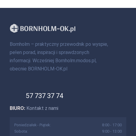
Bornholm – praktyczny przewodnik po wyspie,
pełen porad, inspiracji i sprawdzonych
informacji. Wcześniej Bornholm.modos.pl,
obecnie BORNHOLM-OK.pl
57 737 37 74
BIURO:
Kontakt z nami
Poniedziałek - Piątek:
8:00 - 17:00
Sobota:
9:00 - 13:00