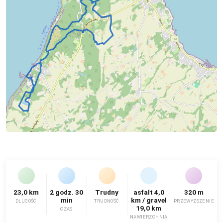
23,0 km
2 godz. 30
Trudny
asfalt 4,0
320 m
min
km / gravel
DŁUGOŚĆ
TRUDNOŚĆ
PRZEWYŻSZENIE
19,0 km
CZAS
NAWIERZCHNIA