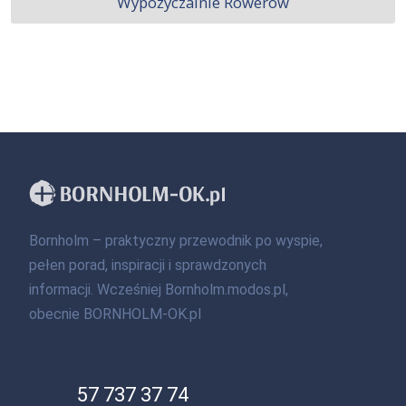
Wypożyczalnie Rowerów
Bornholm – praktyczny przewodnik po wyspie,
pełen porad, inspiracji i sprawdzonych
informacji. Wcześniej Bornholm.modos.pl,
obecnie BORNHOLM-OK.pl
57 737 37 74