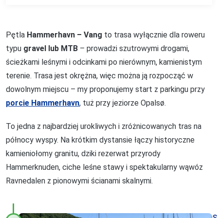
Pętla
Hammerhavn – Vang
to trasa wyłącznie dla roweru
typu
gravel lub MTB
– prowadzi szutrowymi drogami,
ścieżkami leśnymi i odcinkami po nierównym, kamienistym
terenie. Trasa jest okrężna, więc można ją rozpocząć w
dowolnym miejscu – my proponujemy start z parkingu przy
porcie Hammerhavn
, tuż przy jeziorze Opalsø.
To jedna z najbardziej urokliwych i zróżnicowanych tras na
północy wyspy. Na krótkim dystansie łączy historyczne
kamieniołomy granitu, dziki rezerwat przyrody
Hammerknuden, ciche leśne stawy i spektakularny wąwóz
Ravnedalen z pionowymi ścianami skalnymi.
S