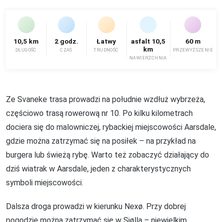
10,5 km
2 godz.
Łatwy
asfalt 10,5
60 m
km
DŁUGOŚĆ
CZAS
TRUDNOŚĆ
PRZEWYŻSZENIE
NAWIERZCHNIA
Ze Svaneke trasa prowadzi na południe wzdłuż wybrzeża,
częściowo trasą rowerową nr 10. Po kilku kilometrach
dociera się do malowniczej, rybackiej miejscowości Aarsdale,
gdzie można zatrzymać się na posiłek – na przykład na
burgera lub świeżą rybę. Warto też zobaczyć działający do
dziś wiatrak w Aarsdale, jeden z charakterystycznych
symboli miejscowości.
Dalsza droga prowadzi w kierunku Nexø. Przy dobrej
pogodzie można zatrzymać się w Sjølla – niewielkim,