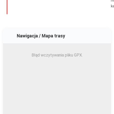
h
k
Nawigacja / Mapa trasy
Błąd wczytywania pliku GPX.