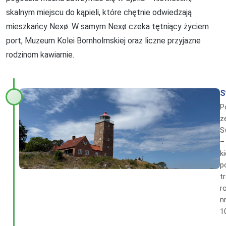
skalnym miejscu do kąpieli, które chętnie odwiedzają
mieszkańcy Nexø. W samym Nexø czeka tętniący życiem
port, Muzeum Kolei Bornholmskiej oraz liczne przyjazne
rodzinom kawiarnie.
S
P
z
S
–
k
p
t
r
n
1