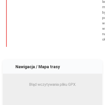
la
m
b
p
w
w
n
o
Nawigacja / Mapa trasy
Błąd wczytywania pliku GPX.