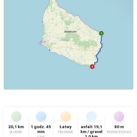
20,1 km
1 godz. 45
Łatwy
asfalt 19,1
80 m
min
km / gravel
DŁUGOŚĆ
TRUDNOŚĆ
PRZEWYŻSZENIE
1,0 km
CZAS