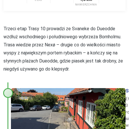
NAWIERZCHNIA
Trzeci etap Trasy 10 prowadzi ze Svaneke do Dueodde
wzdłuż wschodniego i południowego wybrzeża Bornholmu.
Trasa wiedzie przez Nexø – drugie co do wielkości miasto
wyspy z największym portem rybackim – a kończy się na
słynnych plażach Dueodde, gdzie piasek jest tak drobny, że
niegdyś używano go do klepsydr.
S
E
3
r
s
w